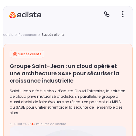
adista
Ressources
Succès clients
Succès clients
E
S
L
C
Groupe Saint-Jean : un cloud opéré et
P
une architecture SASE pour sécuriser la
croissance industrielle
Saint-Jean a fait le choix d’adista Cloud Entreprise, la solution
de cloud privé mutualisé d’adista. En parallèle, le groupe a
aussi choisi de faire évoluer son réseau en passant du MPLS
au SASE pour unifier et renforcer la sécurité de l’ensemble des
sites.
31 juillet 2026
4 minutes de lecture
Gr
Le
Le