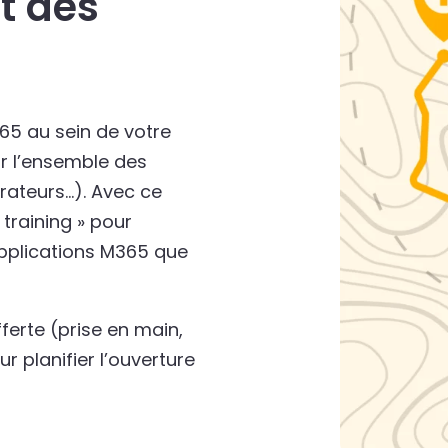
 des
65 au sein de votre
r l’ensemble des
orateurs…). Avec ce
raining » pour
 applications M365 que
erte (prise en main,
r planifier l’ouverture