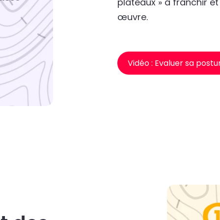
plateaux » à franchir et
œuvre.
Vidéo : Evaluer sa post