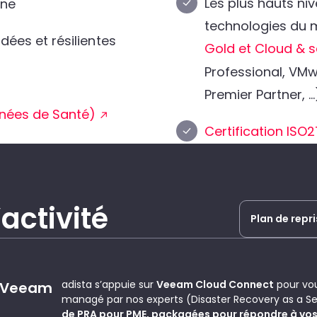
Les plus hauts niv
ine
technologies du m
ndées et résilientes
Gold et Cloud & s
Professional, VMw
Premier Partner, …
nnées de Santé)
Certification ISO2
activité
Plan de repri
adista s’appuie sur
Veeam Cloud Connect
pour vou
c Veeam
managé par nos experts (Disaster Recovery as a Se
de PRA pour PME, packagées pour répondre à vos 