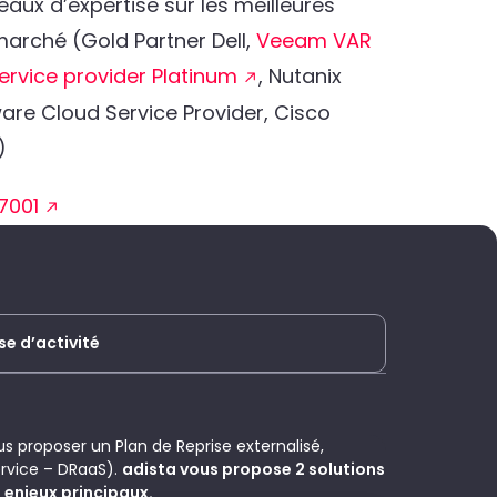
eaux d’expertise sur les meilleures
arché (Gold Partner Dell,
Veeam VAR
ervice provider Platinum
, Nutanix
are Cloud Service Provider, Cisco
)
7001
se d’activité
s proposer un Plan de Reprise externalisé,
rvice – DRaaS).
adista vous propose 2 solutions
enjeux principaux.