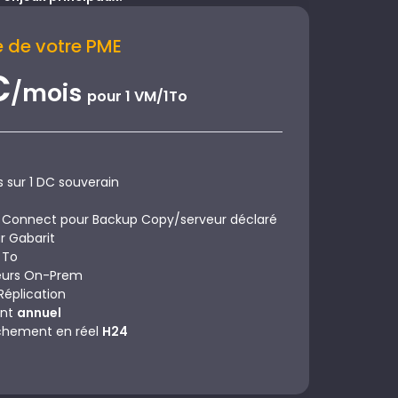
e de votre PME
€
/mois
pour 1 VM/1To
sur 1 DC souverain
Connect pour Backup Copy/serveur déclaré
r Gabarit
 To
eurs On-Prem
Réplication
ent
annuel
chement en réel
H24