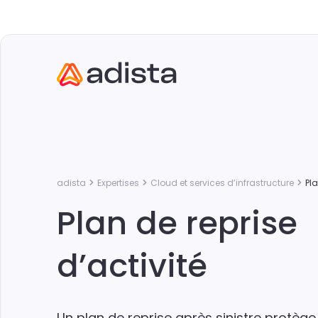
adista
Expertises
Cloud et services d’infrastructure
Pla
Plan de reprise
d’activité
Un plan de reprise après sinistre protèg