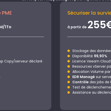
e PME
Sécuriser la survi
255
VM/1To
à partir de
Stockage des données 
Disponibilité
99,90%
p Copy/serveur déclaré
Licence Veeam Cloud 
Ressources vServer pa
Allocation Volume par
4
EDR Managé
sur serv
Contrôle
des jobs de 
Test de déclenchem
Assistance au déclen