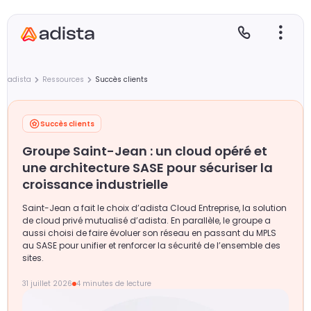
adista
Ressources
Succès clients
Succès clients
E
S
L
C
Groupe Saint-Jean : un cloud opéré et
P
une architecture SASE pour sécuriser la
croissance industrielle
Saint-Jean a fait le choix d’adista Cloud Entreprise, la solution
de cloud privé mutualisé d’adista. En parallèle, le groupe a
aussi choisi de faire évoluer son réseau en passant du MPLS
au SASE pour unifier et renforcer la sécurité de l’ensemble des
sites.
31 juillet 2026
4 minutes de lecture
Gr
Le
Le