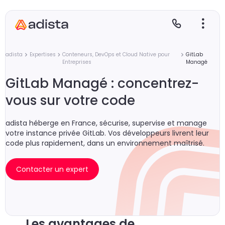
adista
Expertises
Conteneurs, DevOps et Cloud Native pour
GitLab
Entreprises
Managé
GitLab Managé : concentrez-
E
S
L
C
vous sur votre code
P
adista héberge en France, sécurise, supervise et manage
votre instance privée GitLab. Vos développeurs livrent leur
code plus rapidement, dans un environnement maîtrisé.
Contacter un expert
Gr
Le
Le
Les avantages de