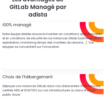
un
d
do
GitLab Managé par
cr
p
adista
100% managé
Notre équipe dédiée assure le maintien en conditions opérationnelles
et en conditions de sécurité de vos instances Gitlab (administration,
exploitation, monitoring temps réel, montées de versions, …). Vos
équipes se concentrent sur l’innovation.
Choix de l’hébergement
Déployez vos instances GitLab dans nos datacenters 100% français,
certifiés HDS et ISO27001, sur vos infrastructures ou dans le cloud
public Azure.