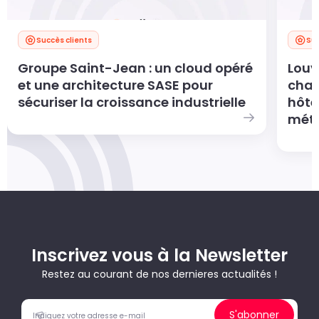
Succès clients
Suc
Groupe Saint-Jean : un cloud opéré
Louv
et une architecture SASE pour
char
sécuriser la croissance industrielle
hôte
métie
Inscrivez vous à la Newsletter
Restez au courant de nos dernieres actualités !
S'abonner