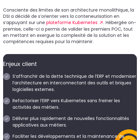
Consciente des limites de son architecture monolithique, la
DSI a décidé de s’orienter vers la conteneurisation en
s’appuyant sur une
plateforme Kubernetes
. Hébergée on-
premise, celle-ci a permis de valider les premiers POC, tout
en mettant en exergue la complexité de la solution et les
compétences requises pour la maintenir.
Enjeux client
S’affranchir de la dette technique de l’ERP et moderniser
l’architecture en interconnectant des outils et briques
logicielles externes.
Refactoriser l’ERP vers Kubernetes sans freiner les
activités des métiers.
Délivrer plus rapidement de nouvelles fonctionnalités
applicatives aux métiers.
Faciliter les développements et la maintenance de