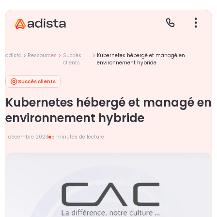
adista
Ressources
Succès
Kubernetes hébergé et managé en
clients
environnement hybride
Succès clients
E
S
L
C
Kubernetes hébergé et managé en
P
environnement hybride
1 décembre 2023
5 minutes de lecture
Gr
Le
Le