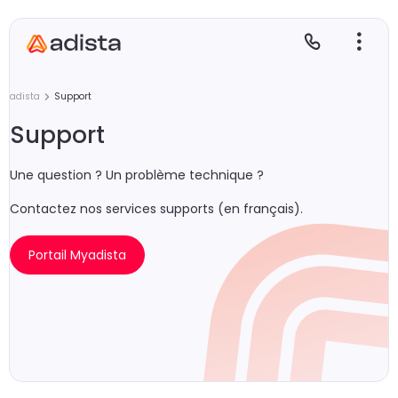
adista
Support
Support
E
S
L
C
Une question ? Un problème technique ?
P
Contactez nos services supports (en français).
Portail Myadista
Gr
Le
Le