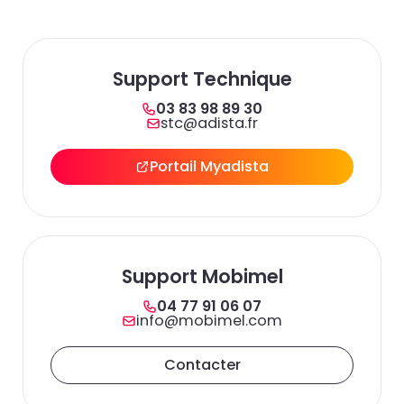
un
d
do
cr
p
Support Technique
03 83 98 89 30
stc@adista.fr
Portail Myadista
Support Mobimel
04 77 91 06 07
info@mobimel.com
Contacter