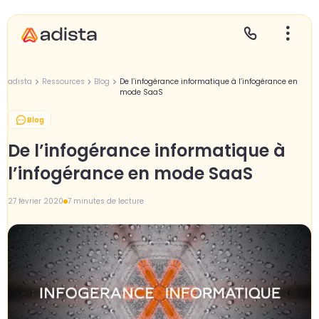
adista
Ressources
Blog
De l’infogérance informatique à l’infogérance en
mode SaaS
Blog
E
S
L
C
De l’infogérance informatique à
P
l’infogérance en mode SaaS
27 février 2020
7 minutes de lecture
Gr
Le
Le