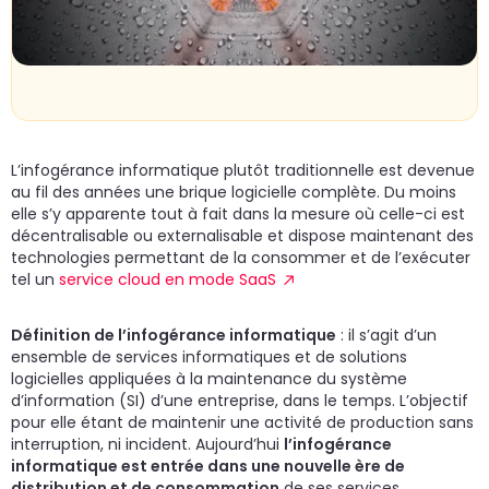
un
d
do
cr
p
L’infogérance informatique plutôt traditionnelle est devenue
au fil des années une brique logicielle complète. Du moins
elle s’y apparente tout à fait dans la mesure où celle-ci est
décentralisable ou externalisable et dispose maintenant des
technologies permettant de la consommer et de l’exécuter
tel un
service cloud en mode SaaS
Définition de l’infogérance informatique
: il s’agit d’un
ensemble de services informatiques et de solutions
logicielles appliquées à la maintenance du système
d’information (SI) d’une entreprise, dans le temps. L’objectif
pour elle étant de maintenir une activité de production sans
interruption, ni incident. Aujourd’hui
l’infogérance
informatique est entrée dans une nouvelle ère de
distribution et de consommation
de ses services.