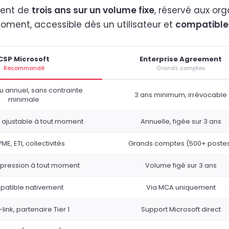
ment de
trois ans sur un volume fixe
, réservé aux or
oment, accessible dès un utilisateur et
compatible 
CSP Microsoft
Enterprise Agreement
Recommandé
Grands comptes
 annuel, sans contrainte
3 ans minimum, irrévocable
minimale
 ajustable à tout moment
Annuelle, figée sur 3 ans
PME, ETI, collectivités
Grands comptes (500+ poste
ppression à tout moment
Volume figé sur 3 ans
atible nativement
Via MCA uniquement
link, partenaire Tier 1
Support Microsoft direct