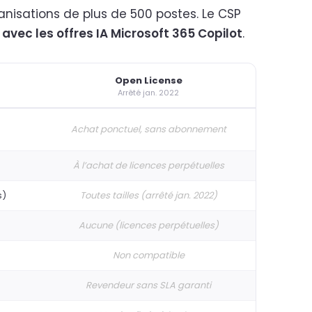
ganisations de plus de 500 postes. Le CSP
avec les offres IA Microsoft 365 Copilot
.
Open License
Arrêté jan. 2022
Achat ponctuel, sans abonnement
À l’achat de licences perpétuelles
s)
Toutes tailles (arrêté jan. 2022)
Aucune (licences perpétuelles)
Non compatible
Revendeur sans SLA garanti