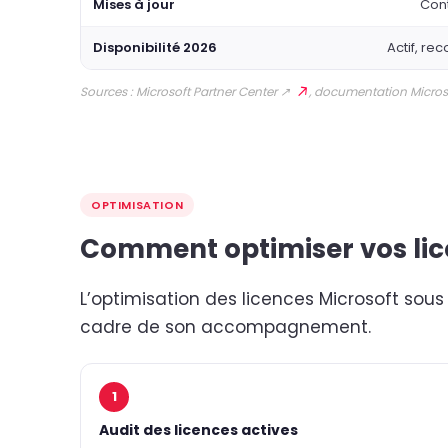
Mises à jour
Cont
Disponibilité 2026
Actif, r
Sources :
Microsoft Partner Center ↗
,
documentation Microso
OPTIMISATION
Comment optimiser vos lic
L’optimisation des licences Microsoft sous 
cadre de son accompagnement.
1
Audit des licences actives