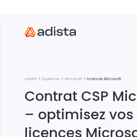
adista
Expertises
Microsoft
Licences Microsoft
Contrat CSP Mic
– optimisez vos
licences Microso