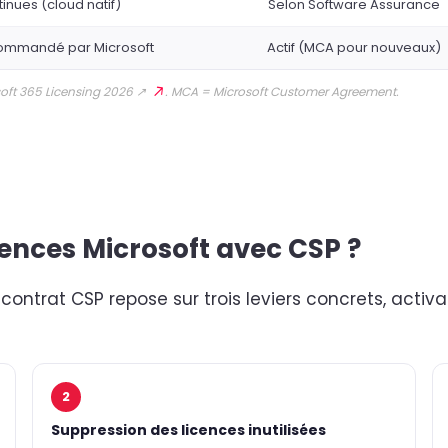
inues (cloud natif)
Selon Software Assurance
ecommandé par Microsoft
Actif (MCA pour nouveaux)
ft 365 Licensing 2026 ↗
. MCA = Microsoft Customer Agreement.
ences Microsoft avec CSP ?
contrat CSP repose sur trois leviers concrets, activa
2
Suppression des licences inutilisées