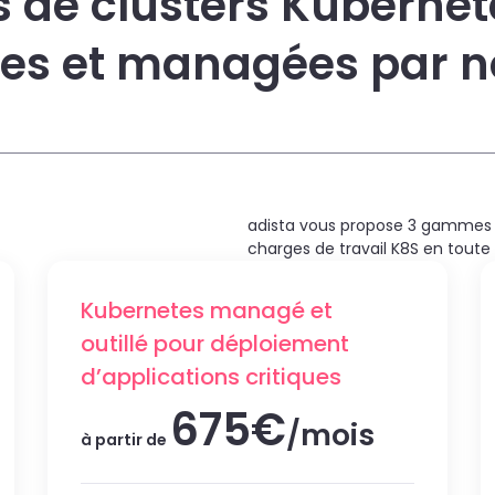
s de clusters Kubernet
entes et managées par 
adista vous propose 3 gammes 
charges de travail K8S en toute s
Kubernetes managé et
outillé pour déploiement
d’applications critiques
675€
/mois
à partir de