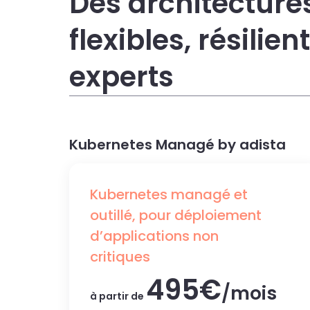
Des architecture
flexibles, résili
experts
Kubernetes Managé by adista
Kubernetes managé et
outillé, pour déploiement
d’applications non
critiques
495€
/mois
à partir de