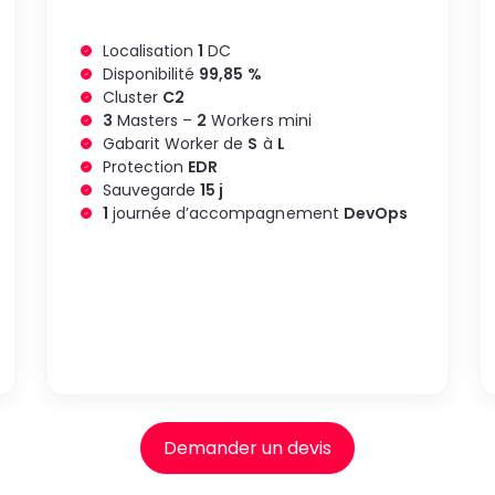
Localisation
1
DC
Disponibilité
99,85 %
Cluster
C2
3
Masters –
2
Workers mini
Gabarit Worker de
S
à
L
Protection
EDR
Sauvegarde
15 j
1
journée d’accompagnement
DevOps
Demander un devis