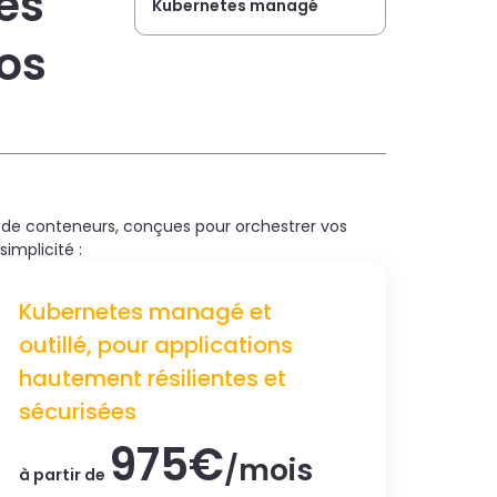
es
Kubernetes managé
nos
de conteneurs, conçues pour orchestrer vos
implicité :
Kubernetes managé et
outillé, pour applications
hautement résilientes et
sécurisées
975€
/mois
à partir de