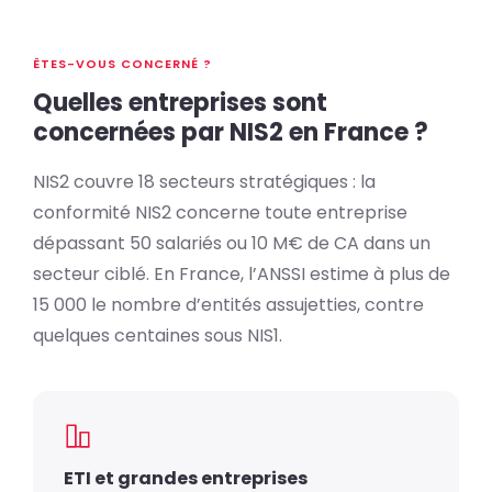
un
A
do
cr
N
p
ÊTES-VOUS CONCERNÉ ?
Quelles entreprises sont
concernées par NIS2 en France ?
NIS2 couvre 18 secteurs stratégiques : la
conformité NIS2 concerne toute entreprise
dépassant 50 salariés ou 10 M€ de CA dans un
secteur ciblé. En France, l’ANSSI estime à plus de
15 000 le nombre d’entités assujetties, contre
quelques centaines sous NIS1.
ETI et grandes entreprises