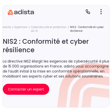
adista
Expertises
Cybersécurité et protection
NIS2 : Conformité et cyber
du SI
résilience
NIS2 : Conformité et cyber
E
S
L
C
résilience
P
La directive NIS2 élargit les exigences de cybersécurité à plus
de 15 000 organisations en France. adista vous accompagne
de l’audit initial à la mise en conformité opérationnelle, en
mobilisant ses experts cyber et ses solutions souveraines.
Contacter un expert
Gr
Le
L