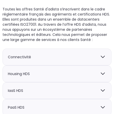
Toutes les offres Santé d'adista s’inscrivent dans le cadre
réglementaire français des agréments et certifications HDS.
Elles sont produites dans un ensemble de datacenters
certifiées ISO27001. Au travers de l’offre HDS d’adista, nous
nous appuyons sur un écosystème de partenaires
technologiques et éditeurs. Cela nous permet de proposer
une large gamme de services à nos clients Santé :
Connectivité
Services de connectivité sécurisée Internet / MPLS
avec accès direct aux services e-santé disponibles
Housing HDS
dans le cloud adista (Messagerie Sécurisée de Santé
MSS, Coffre-fort données patient, Proxy DMP,
Services d’hébergement disponibles sur 5
Data
Archivage légal, services d’interopérabilité EAI, …)
Centers adista en France distincts possédant la
IaaS HDS
certification HDS
Services de fourniture de ressources informatiques en
mode IaaS depuis des infrastructures multi Data
PaaS HDS
Centers adista HDS, avec services managés de