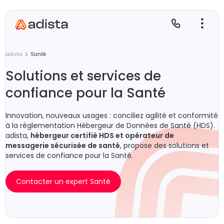
adista
Santé
Solutions et services de
confiance pour la Santé
E
S
L
C
Innovation, nouveaux usages : conciliez agilité et conformité
P
à la réglementation Hébergeur de Données de Santé (HDS).
adista,
hébergeur certifié HDS et opérateur de
messagerie sécurisée de santé
, propose des solutions et
services de confiance pour la Santé.
Contacter un expert Santé
Gr
Le
Le