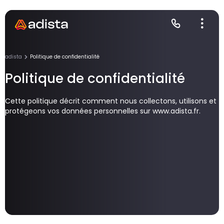
adista
Politique de confidentialité
Politique de confidentialité
E
S
L
C
Cette politique décrit comment nous collectons, utilisons et
protégeons vos données personnelles sur www.adista.fr.
P
Gr
Le
Le