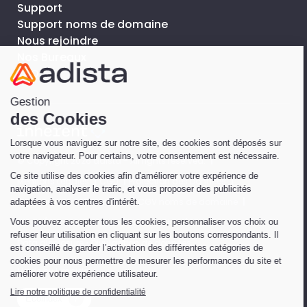
Support
Support noms de domaine
Nous rejoindre
Nos Bureaux
FAQ
© Copyright 2026 adista - All rights reserved.
Mentions Légales
CGU
Protection des Données
Politique de confidentialité
CGV noms de domaine
Abuse/Complaint • Abus/Réclamation
Data disclosure • Divulgation de données
Made by
Limpide