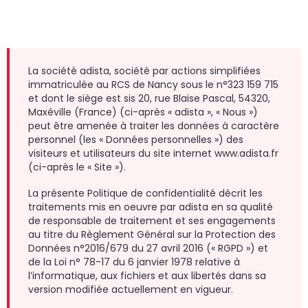
un
d
do
cr
p
La société adista, société par actions simplifiées
immatriculée au RCS de Nancy sous le n°323 159 715
et dont le siège est sis 20, rue Blaise Pascal, 54320,
Maxéville (France) (ci-après « adista », « Nous »)
peut être amenée à traiter les données à caractère
personnel (les « Données personnelles ») des
visiteurs et utilisateurs du site internet www.adista.fr
(ci-après le « Site »).
La présente Politique de confidentialité décrit les
traitements mis en oeuvre par adista en sa qualité
de responsable de traitement et ses engagements
au titre du Règlement Général sur la Protection des
Données n°2016/679 du 27 avril 2016 (« RGPD ») et
de la Loi n° 78-17 du 6 janvier 1978 relative à
l’informatique, aux fichiers et aux libertés dans sa
version modifiée actuellement en vigueur.