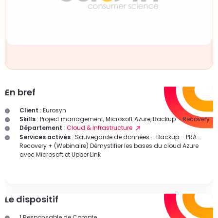
un
d
do
cr
p
En bref
Client
: Eurosyn
Skills
: Project management, Microsoft Azure, Backup – Recovery
Département
:
Cloud & Infrastructure
Services activés
: Sauvegarde de données – Backup – PRA –
Recovery + (Webinaire) Démystifier les bases du cloud Azure
avec Microsoft et Upper Link
Le dispositif
1 Responsable de Compte