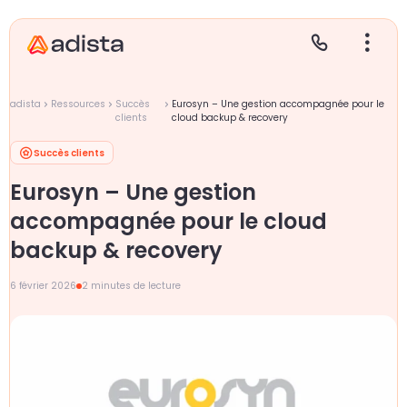
adista
Ressources
Succès
Eurosyn – Une gestion accompagnée pour le
clients
cloud backup & recovery
Succès clients
E
S
L
C
Eurosyn – Une gestion
P
accompagnée pour le cloud
backup & recovery
6 février 2026
2 minutes de lecture
Gr
Le
Le