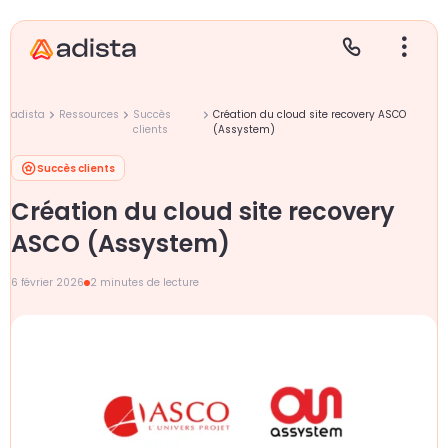
adista
Ressources
Succès
Création du cloud site recovery ASCO
clients
(Assystem)
Succès clients
E
S
L
C
Création du cloud site recovery
P
ASCO (Assystem)
6 février 2026
2 minutes de lecture
Gr
Le
Le