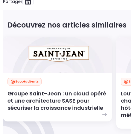
Partager
Découvrez nos articles similaires
Succès clients
Suc
Groupe Saint-Jean : un cloud opéré
Louv
et une architecture SASE pour
char
sécuriser la croissance industrielle
hôte
métie