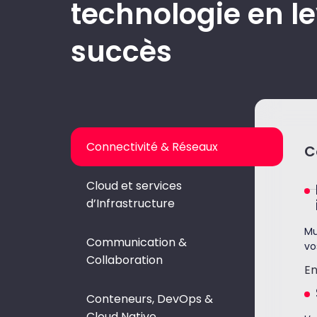
technologie en le
succès
Connectivité & Réseaux
C
Cloud et services
d’Infrastructure
Mu
Communication &
vo
Collaboration
E
Conteneurs, DevOps &
Cloud Native