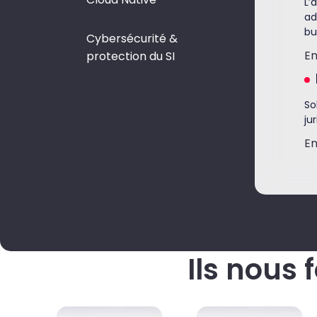
L’
ad
bu
Cybersécurité &
E
protection du SI
So
ju
E
Ils nous 