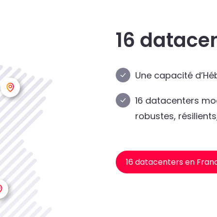
16 datace
Une capacité d’Héb
16 datacenters mod
robustes, résilien
16 datacenters en Fran