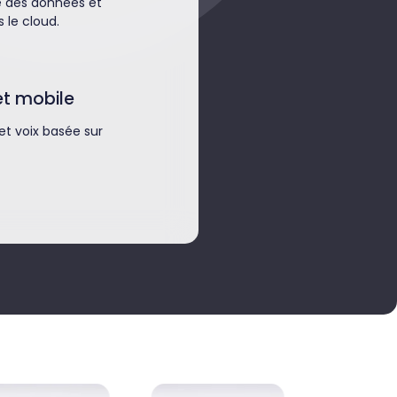
é des données et
 le cloud.
et mobile
 et voix basée sur