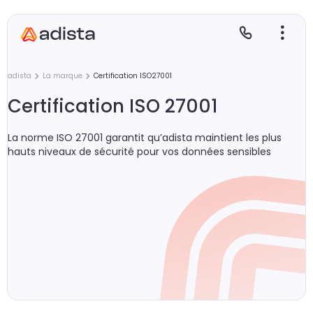
adista
La marque
Certification ISO27001
Certification ISO 27001
E
S
L
C
La norme ISO 27001 garantit qu’adista maintient les plus
hauts niveaux de sécurité pour vos données sensibles
P
Gr
Le
Le