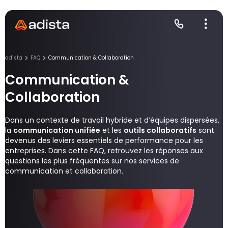
adista
FAQ
Communication & Collaboration
Communication &
Collaboration
E
S
L
C
P
Dans un contexte de travail hybride et d’équipes dispersées,
la
communication unifiée
et les
outils collaboratifs
sont
devenus des leviers essentiels de performance pour les
entreprises. Dans cette FAQ, retrouvez les réponses aux
questions les plus fréquentes sur nos services de
communication et collaboration.
Gr
Le
Le