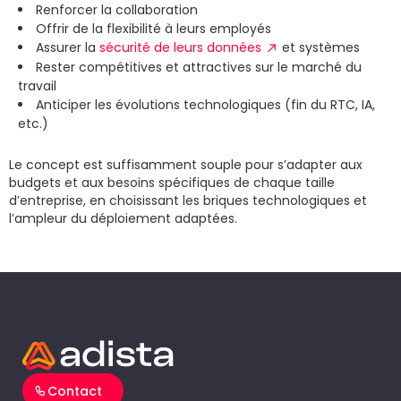
Renforcer la collaboration
un
d
do
Offrir de la flexibilité à leurs employés
cr
p
Assurer la
sécurité de leurs données
et systèmes
Rester compétitives et attractives sur le marché du
travail
Anticiper les évolutions technologiques (fin du RTC, IA,
etc.)
Le concept est suffisamment souple pour s’adapter aux
budgets et aux besoins spécifiques de chaque taille
d’entreprise, en choisissant les briques technologiques et
l’ampleur du déploiement adaptées.
Contact