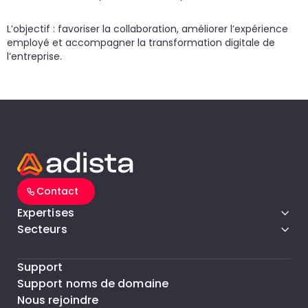
un
d
do
cr
p
L’objectif : favoriser la collaboration, améliorer l’expérience
employé et accompagner la transformation digitale de
l’entreprise.
Contact
Expertises
Secteurs
Support
Support noms de domaine
Nous rejoindre