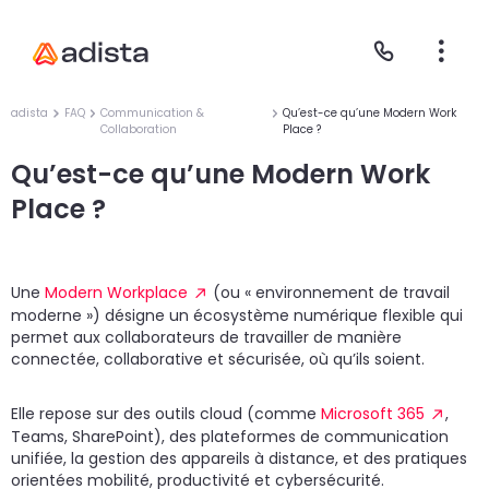
adista
FAQ
Communication &
Qu’est-ce qu’une Modern Work
Collaboration
Place ?
Qu’est-ce qu’une Modern Work
E
S
L
C
Place ?
P
Une
Modern Workplace
(ou « environnement de travail
moderne ») désigne un écosystème numérique flexible qui
permet aux collaborateurs de travailler de manière
connectée, collaborative et sécurisée, où qu’ils soient.
Elle repose sur des outils cloud (comme
Microsoft 365
,
Teams, SharePoint), des plateformes de communication
unifiée, la gestion des appareils à distance, et des pratiques
Gr
Le
Le
orientées mobilité, productivité et cybersécurité.