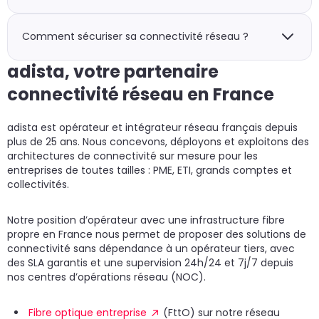
contrôleur logiciel centralisé. Il améliore la connectivité
WAN, elle varie de quelques millisecondes (MPLS
en routant dynamiquement le trafic vers le meilleur
Le LAN (Local Area Network) est le réseau interne d’un
France) à plusieurs dizaines de millisecondes (Internet
lien disponible en temps réel, en optimisant le chemin
site – il relie les équipements sur un périmètre
Comment sécuriser sa connectivité réseau ?
international).
vers les applications cloud et en permettant un
géographique limité (bâtiment, campus) avec des
basculement automatique en cas de panne d’un lien.
débits élevés et une latence très faible. Le WAN (Wide
La sécurisation de la connectivité réseau repose sur
adista, votre partenaire
Par rapport au MPLS pur, le SD-WAN réduit
Area Network) relie des sites géographiquement
plusieurs niveaux : (1) le chiffrement des
généralement les coûts de 40 à 60 % tout en
connectivité réseau en France
distants via des liaisons louées (MPLS) ou Internet. La
communications (VPN IPsec, TLS), (2) la
améliorant les performances cloud.
gestion du WAN est généralement confiée à un
microsegmentation du réseau pour limiter les
opérateur de télécommunications, tandis que le LAN
mouvements latéraux en cas d’intrusion, (3) le Zero
adista est opérateur et intégrateur réseau français depuis
est administré par les équipes IT de l’entreprise.
Trust Network Access (ZTNA) pour les accès distants,
plus de 25 ans. Nous concevons, déployons et exploitons des
(4) un pare-feu next-generation (NGFW) en coupure
architectures de connectivité sur mesure pour les
sur les accès Internet et cloud, et (5) une supervision
entreprises de toutes tailles : PME, ETI, grands comptes et
continue des flux (SIEM, NDR) pour détecter les
collectivités.
comportements anormaux.
Notre position d’opérateur avec une infrastructure fibre
propre en France nous permet de proposer des solutions de
connectivité sans dépendance à un opérateur tiers, avec
des SLA garantis et une supervision 24h/24 et 7j/7 depuis
nos centres d’opérations réseau (NOC).
Fibre optique entreprise
(FttO) sur notre réseau