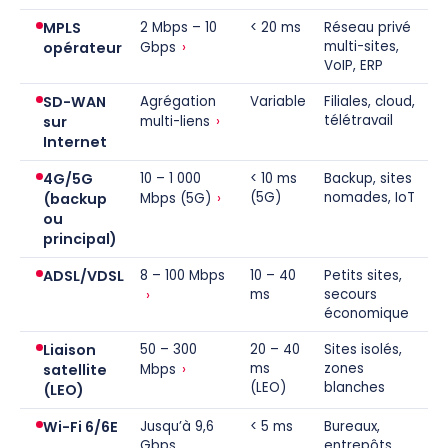
MPLS
2 Mbps – 10
< 20 ms
Réseau privé
›
multi-sites,
opérateur
Gbps
VoIP, ERP
SD-WAN
Agrégation
Variable
Filiales, cloud,
›
télétravail
sur
multi-liens
Internet
4G/5G
10 – 1 000
< 10 ms
Backup, sites
›
(5G)
nomades, IoT
(backup
Mbps (5G)
ou
principal)
ADSL/VDSL
8 – 100 Mbps
10 – 40
Petits sites,
›
ms
secours
économique
Liaison
50 – 300
20 – 40
Sites isolés,
›
ms
zones
satellite
Mbps
(LEO)
blanches
(LEO)
Wi-Fi 6/6E
Jusqu’à 9,6
< 5 ms
Bureaux,
Gbps
entrepôts,