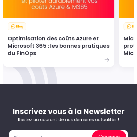
Blog
Bl
Optimisation des coûts Azure et
Micr
Microsoft 365 : les bonnes pratiques
prot
du FinOps
Micr
Inscrivez vous à la Newsletter
Restez au courant de nos dernieres actualités !