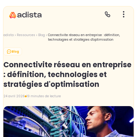
adista
Ressources
Blog
Connectivite réseau en entreprise : définition,
technologies et stratégies d'optimisation
Blog
E
S
L
C
Connectivite réseau en entreprise
P
: définition, technologies et
stratégies d'optimisation
24 avril 2026
19 minutes de lecture
Gr
Le
L