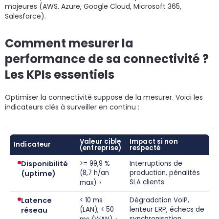
majeures (AWS, Azure, Google Cloud, Microsoft 365,
Salesforce).
Comment mesurer la
performance de sa connectivité ?
Les KPIs essentiels
Optimiser la connectivité suppose de la mesurer. Voici les
indicateurs clés à surveiller en continu :
Valeur cible
Impact si non
Indicateur
(entreprise)
respecté
Disponibilité
>= 99,9 %
Interruptions de
(8,7 h/an
production, pénalités
(uptime)
›
SLA clients
max)
Latence
< 10 ms
Dégradation VoIP,
(LAN), < 50
lenteur ERP, échecs de
réseau
›
synchronisation