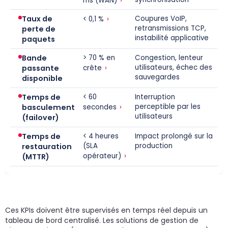
ms (WAN)
Taux de
›
Coupures VoIP,
< 0,1 %
retransmissions TCP,
perte de
instabilité applicative
paquets
Bande
> 70 % en
Congestion, lenteur
›
utilisateurs, échec des
passante
crête
sauvegardes
disponible
Temps de
< 60
Interruption
›
perceptible par les
basculement
secondes
utilisateurs
(failover)
Temps de
< 4 heures
Impact prolongé sur la
(SLA
production
restauration
›
opérateur)
(MTTR)
Ces KPIs doivent être supervisés en temps réel depuis un
tableau de bord centralisé. Les solutions de gestion de