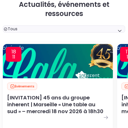
Actualités, événements et
ressources
Tous
18
1
11
1
Évènements
[INVITATION] 45 ans du groupe
[I
inherent | Marseille « Une table au
in
sud » – mercredi 18 nov 2026 à 18h30
ma