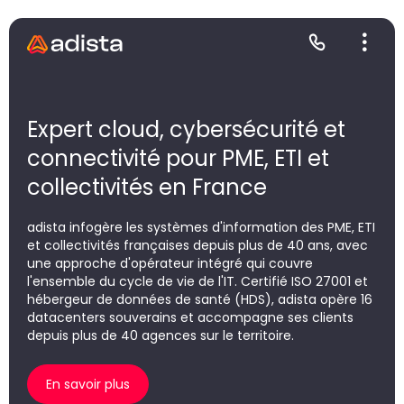
Expert cloud, cybersécurité et
connectivité pour PME, ETI et
E
S
L
C
collectivités en France
P
adista infogère les systèmes d'information des PME, ETI
et collectivités françaises depuis plus de 40 ans, avec
une approche d'opérateur intégré qui couvre
l'ensemble du cycle de vie de l'IT. Certifié ISO 27001 et
hébergeur de données de santé (HDS), adista opère 16
datacenters souverains et accompagne ses clients
depuis plus de 40 agences sur le territoire.
En savoir plus
Gr
Le
Le