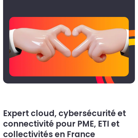
un
d
do
cr
p
Expert cloud, cybersécurité et
connectivité pour PME, ETI et
collectivités en France