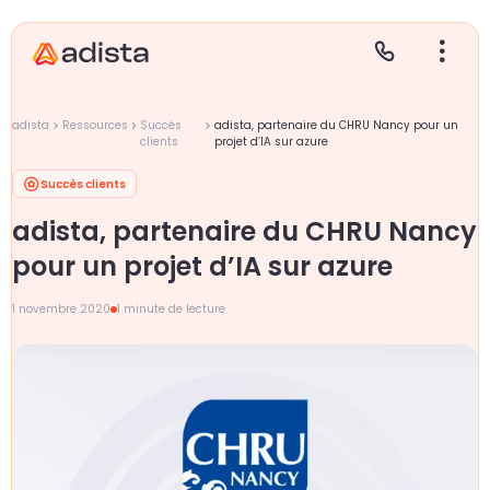
adista
Ressources
Succès
adista, partenaire du CHRU Nancy pour un
clients
projet d’IA sur azure
Succès clients
E
S
L
C
adista, partenaire du CHRU Nancy
P
pour un projet d’IA sur azure
1 novembre 2020
1 minute de lecture
Gr
Le
Le