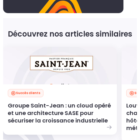
Découvrez nos articles similaires
Succès clients
Suc
Groupe Saint-Jean : un cloud opéré
Louv
et une architecture SASE pour
char
sécuriser la croissance industrielle
hôte
métie