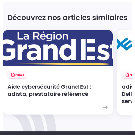
Découvrez nos articles similaires
News
Ne
Aide cybersécurité Grand Est :
adis
adista, prestataire référencé
Dell
servi