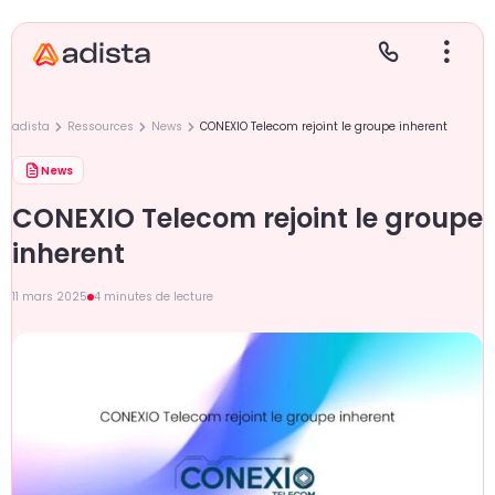
adista
Ressources
News
CONEXIO Telecom rejoint le groupe inherent
News
E
S
L
C
CONEXIO Telecom rejoint le groupe
inherent
P
11 mars 2025
4 minutes de lecture
Gr
Le
Le