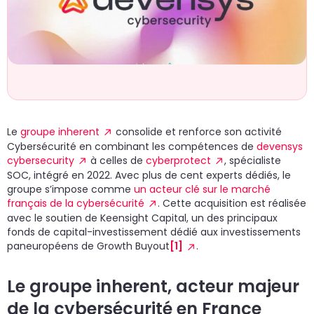
un
d
do
cr
p
Le
groupe inherent
consolide et renforce son activité
Cybersécurité en combinant les compétences de
devensys
cybersecurity
à celles de
cyberprotect
, spécialiste
SOC, intégré en 2022. Avec plus de cent experts dédiés, le
groupe s’impose comme
un acteur clé sur le marché
français de la cybersécurité
. Cette acquisition est réalisée
avec le soutien de Keensight Capital, un des principaux
fonds de capital-investissement dédié aux investissements
paneuropéens de Growth Buyout
[1]
.
Le groupe inherent, acteur majeur
de la cybersécurité en France