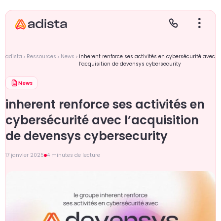
adista
Ressources
News
inherent renforce ses activités en cybersécurité avec
l’acquisition de devensys cybersecurity
News
E
S
L
C
inherent renforce ses activités en
P
cybersécurité avec l’acquisition
de devensys cybersecurity
17 janvier 2025
4 minutes de lecture
Gr
Le
Le