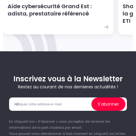
Aide cybersécurité Grand Est :
Shad
adista, prestataire référencé
la g
ETI
Inscrivez vous à la Newsletter
Restez au courant de nos dernieres actualités !
S'abonner
En cliquant sur « S’abonner », vous acceptez de recevoir les
informations de la part d'adista par email.
Vous pouvez vous désabonner à tout moment en cliquant sur le lien