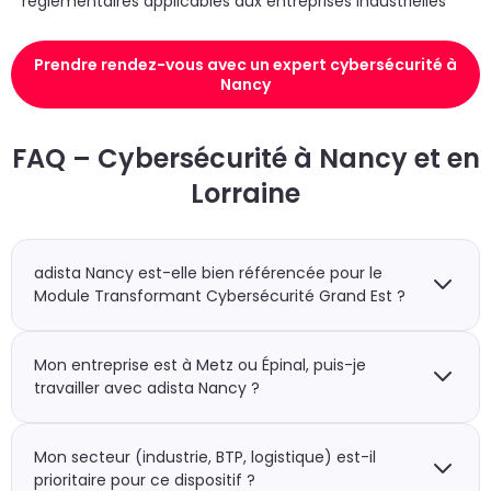
réglementaires applicables aux entreprises industrielles
Prendre rendez-vous avec un expert cybersécurité à
Nancy
FAQ – Cybersécurité à Nancy et en
Lorraine
adista Nancy est-elle bien référencée pour le
Module Transformant Cybersécurité Grand Est ?
Oui. adista est officiellement référencée par la Région
Grand Est dans le cadre de ce dispositif. Faire appel à
Mon entreprise est à Metz ou Épinal, puis-je
adista Nancy vous permet d’accéder au
travailler avec adista Nancy ?
cofinancement régional pour votre projet
cybersécurité.
Oui. L’agence de Nancy intervient sur l’ensemble du
bassin lorrain (Meurthe-et-Moselle, Moselle, Meuse et
Mon secteur (industrie, BTP, logistique) est-il
Vosges). L’éligibilité à l’aide régionale est déterminée
prioritaire pour ce dispositif ?