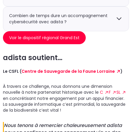
par la localisation de votre établissement dans le
Grand Est, pas par la proximité avec une agence.
Oui. Le Module Transformant Cybersécurité cible
spécifiquement les entreprises de production, de
Combien de temps dure un accompagnement
logistique et du BTP. Ces secteurs, très représentés en
cybersécurité avec adista ?
Lorraine, sont au cœur du dispositif.
La Phase 1 (diagnostic) s’étend généralement sur 4 à 8
Voir le dispositif régional Grand Est
semaines selon la taille de l’organisation. La Phase 2
(ingénierie de projet) varie en fonction de la
complexité du système d’information et des solutions
adista soutient…
retenues.
Le CSFL (
Centre de Sauvegarde de la Faune Lorraine
)
À travers ce challenge, nous donnons une dimension
nouvelle à notre partenariat historique avec le
C
F
SL
en concrétisant notre engagement par un appui financier.
La sauvegarde informatique c’est primordial, la sauvegarde
de la biodiversité c’est vital !
Nous tenons à remercier chaleureusement adista