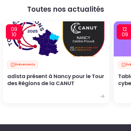
Toutes nos actualités
09
12
10
09
Évènements
Év
adista présent à Nancy pour le Tour
Table
des Régions de la CANUT
cybe