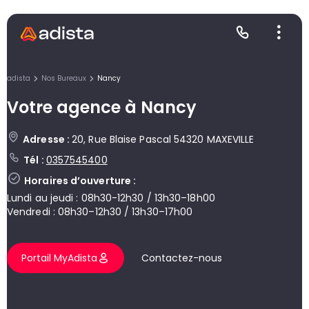
adista
Nos Bureaux
Nancy
Votre agence à Nancy
E
S
L
C
Adresse :
20, Rue Blaise Pascal 54320 MAXEVILLE
Tél :
0357545400
P
Horaires d’ouverture :
Lundi au jeudi : 08h30-12h30 / 13h30–18h00
Vendredi : 08h30–12h30 / 13h30–17h00
Portail MyAdista
Contactez-nous
Gr
Le
Le