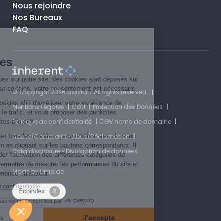
Nous rejoindre
Nos Bureaux
FAQ
© Copyright 2026 adista - All rights reserved.
Mentions Légales
CGU
Protection des Données
Politique de confidentialité
CGV noms de domaine
Abuse/Complaint • Abus/Réclamation
Data disclosure • Divulgation de données
Made by
Limpide