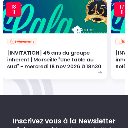
18
17
11
11
Évènements
Év
[INVITATION] 45 ans du groupe
[INV
inherent | Marseille "Une table au
inhe
sud" - mercredi 18 nov 2026 à 18h30
Solè
Inscrivez vous à la Newsletter