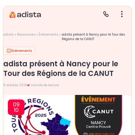
adista
Ressources
Évènements
adista présent à Nancy pour le Tour des
Régions de la CANUT
Évènements
E
S
L
C
adista présent à Nancy pour le
P
Tour des Régions de la CANUT
9 octobre 2025
1 minute de lecture
09
10
Gr
Le
Le