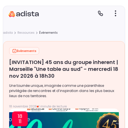
adista
Ressources
Évènements
Évènements
E
S
L
C
[INVITATION] 45 ans du groupe inherent |
P
Marseille "Une table au sud" - mercredi 18
nov 2026 à 18h30
Une tournée unique, imaginée comme une parenthèse
privilégiée de rencontres et d’inspiration dans les plus beaux
lieux de nos territoires.
18 novembre 2026
1 minute de lecture
18
11
Gr
Le
Le