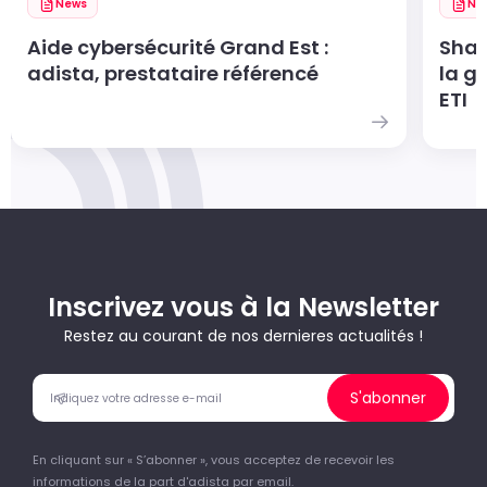
News
Ne
Aide cybersécurité Grand Est :
Shad
adista, prestataire référencé
la g
ETI
Inscrivez vous à la Newsletter
Restez au courant de nos dernieres actualités !
S'abonner
En cliquant sur « S’abonner », vous acceptez de recevoir les
informations de la part d'adista par email.