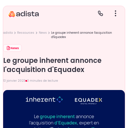
adista
Ressources
News
Le groupe inherent annonce l'acquisition
d'Equadex
News
E
S
L
C
Le groupe inherent annonce
P
l'acquisition d'Equadex
13 janvier 2023
3 minutes de lecture
Gr
Le
Le