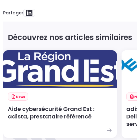
Partager
Découvrez nos articles similaires
News
Ne
Aide cybersécurité Grand Est :
adis
adista, prestataire référencé
Dell
servi