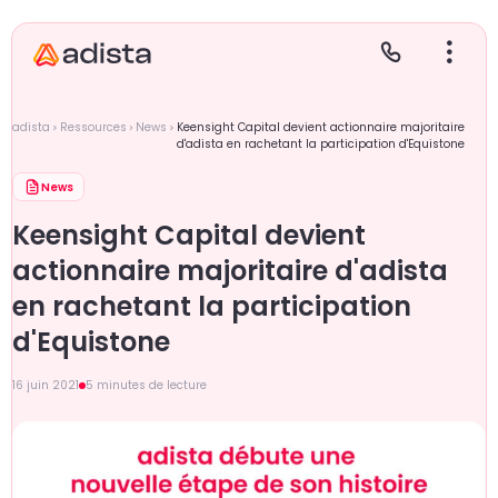
adista
Ressources
News
Keensight Capital devient actionnaire majoritaire
d'adista en rachetant la participation d'Equistone
News
E
S
L
C
Keensight Capital devient
P
actionnaire majoritaire d'adista
en rachetant la participation
d'Equistone
16 juin 2021
5 minutes de lecture
Gr
Le
Le