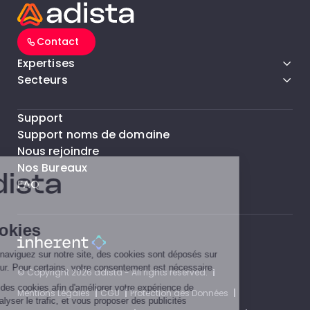
Contact
Expertises
Secteurs
Support
Support noms de domaine
Nous rejoindre
Nos Bureaux
FAQ
© Copyright 2026 adista - All rights reserved.
Mentions Légales
CGU
Protection des Données