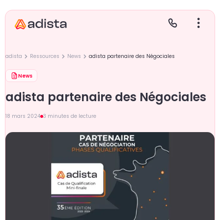
adista
Ressources
News
adista partenaire des Négociales
News
E
S
L
C
adista partenaire des Négociales
P
18 mars 2024
3 minutes de lecture
Gr
Le
Le