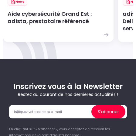
News
Ne
Aide cybersécurité Grand Est :
adis
adista, prestataire référencé
Dell
servi
Inscrivez vous à la Newsletter
Restez au courant de nos dernieres actualités !
S'abonner
En cliquant sur « S’abonner », vous acceptez de recevoir les
informations de la part d'adista par email.