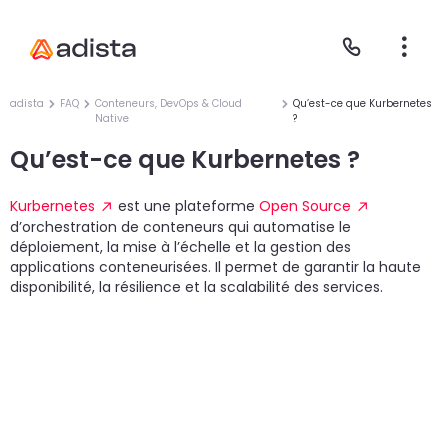
adista
FAQ
Conteneurs, DevOps & Cloud
Qu’est-ce que Kurbernetes
Native
?
Qu’est-ce que Kurbernetes ?
E
S
L
C
Kurbernetes
est une plateforme
Open Source
d’orchestration de conteneurs qui automatise le
P
déploiement, la mise à l’échelle et la gestion des
applications conteneurisées. Il permet de garantir la haute
disponibilité, la résilience et la scalabilité des services.
Gr
Le
Le