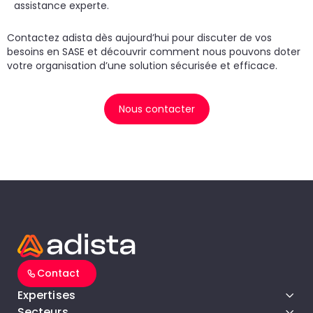
assistance experte.
un
d
do
cr
p
Contactez adista dès aujourd’hui pour discuter de vos
besoins en SASE et découvrir comment nous pouvons doter
votre organisation d’une solution sécurisée et efficace.
Nous contacter
Contact
Expertises
Secteurs