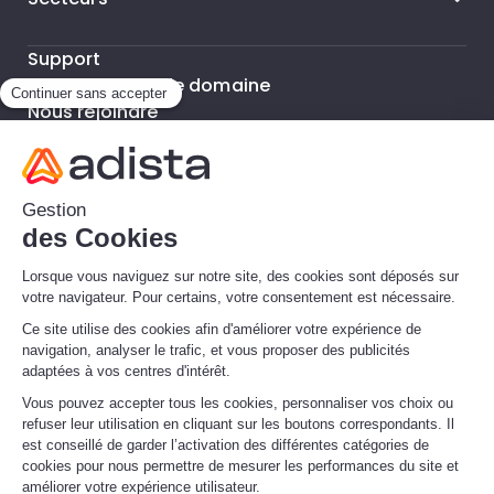
Support
Support noms de domaine
Nous rejoindre
Nos Bureaux
FAQ
© Copyright 2026 adista - All rights reserved.
Mentions Légales
CGU
Protection des Données
Politique de confidentialité
CGV noms de domaine
Abuse/Complaint • Abus/Réclamation
Data disclosure • Divulgation de données
Made by
Limpide