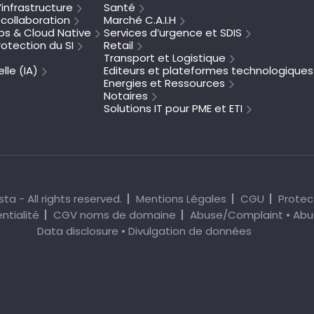
’infrastructure
Santé
collaboration
Marché C.A.I.H
s & Cloud Native
Services d’urgence et SDIS
otection du SI
Retail
Transport et Logistique
elle (IA)
Editeurs et plateformes technologiques
Energies et Ressources
Notaires
Solutions IT pour PME et ETI
ta - All rights reserved.
Mentions Légales
CGU
Protec
ntialité
CGV noms de domaine
Abuse/Complaint • Abu
Data disclosure • Divulgation de données