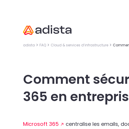
adista
FAQ
Cloud & services d’infrastructure
Comment 
Comment sécuri
365 en entrepris
Microsoft 365
centralise les emails, d