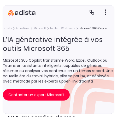
adista
Expertises
Microsoft
Modern Workplace
Microsoft 365 Copilot
L’IA générative intégrée à vos
outils Microsoft 365
E
S
L
C
Microsoft 365 Copilot transforme Word, Excel, Outlook ou
P
Teams en assistants intelligents, capables de générer,
résumer ou analyser vos contenus en un temps record. Une
nouvelle ère du travail hybride, pilotée par l’IA, et déployée
avec méthode par les experts upper-link d’adista
Contacter un expert Microsoft
Gr
Le
Le