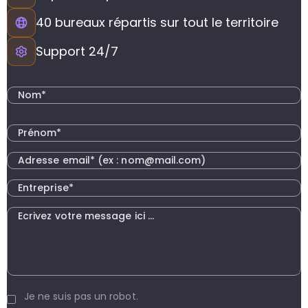
un
d
do
40 bureaux répartis sur tout le territoire
cr
p
Support 24/7
Je ne suis pas un robot.