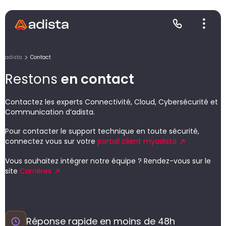
adista
Contact
Restons
en contact
E
S
L
C
Contactez les experts Connectivité, Cloud, Cybersécurité et
Communication d’adista.
P
Pour contacter le support technique en toute sécurité,
connectez vous sur votre
portail client myadista
Vous souhaitez intégrer notre équipe ? Rendez-vous sur le
site
Carrières
Gr
Le
Le
Réponse rapide en moins de 48h