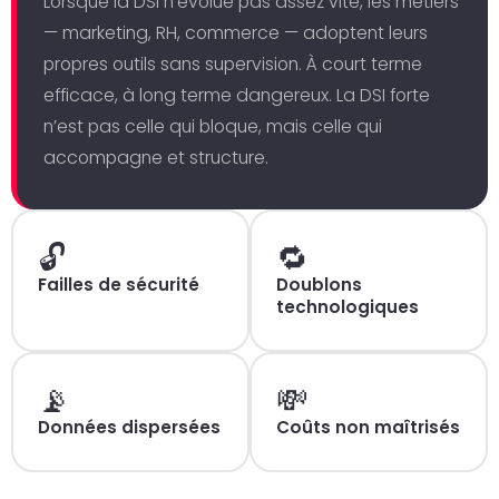
Lorsque la DSI n’évolue pas assez vite, les métiers
— marketing, RH, commerce — adoptent leurs
propres outils sans supervision. À court terme
efficace, à long terme dangereux. La DSI forte
n’est pas celle qui bloque, mais celle qui
accompagne et structure.
🔓
🔁
Failles de sécurité
Doublons
technologiques
📡
💸
Données dispersées
Coûts non maîtrisés