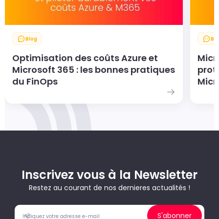
Blog
Bl
Optimisation des coûts Azure et
Micr
Microsoft 365 : les bonnes pratiques
prot
du FinOps
Micr
Inscrivez vous à la Newsletter
Restez au courant de nos dernieres actualités !
S'abonner