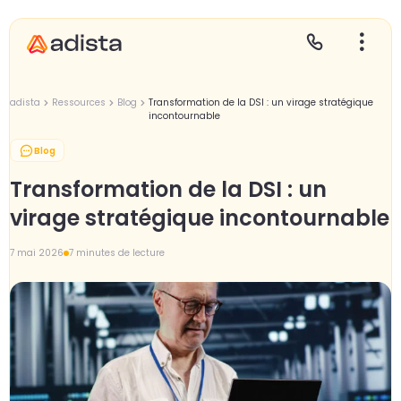
adista
Ressources
Blog
Transformation de la DSI : un virage stratégique
incontournable
Blog
E
S
L
C
Transformation de la DSI : un
P
virage stratégique incontournable
7 mai 2026
7 minutes de lecture
Gr
Le
Le