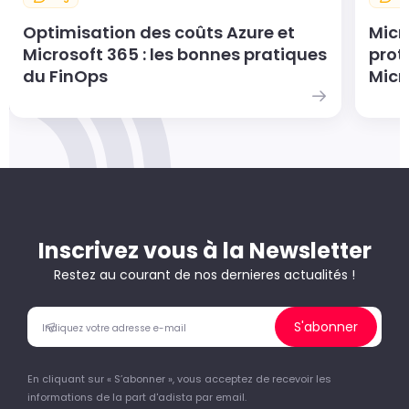
Optimisation des coûts Azure et
Micr
Microsoft 365 : les bonnes pratiques
prot
du FinOps
Micr
Inscrivez vous à la Newsletter
Restez au courant de nos dernieres actualités !
S'abonner
En cliquant sur « S’abonner », vous acceptez de recevoir les
informations de la part d'adista par email.