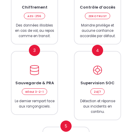
Chiffrement
Contrôle d’accès
AES-256
ZERO TRUST
Des données illisibles
Moindre privilège et
en cas de vol, au repos
aucune confiance
comme en transit.
accordée par défaut.
3
4
Sauvegarde & PRA
Supervision SOC
RÈGLE 3-2-1
24/7
Le dernier rempart face
Détection et réponse
aux rançongiciels.
aux incidents en
continu.
5