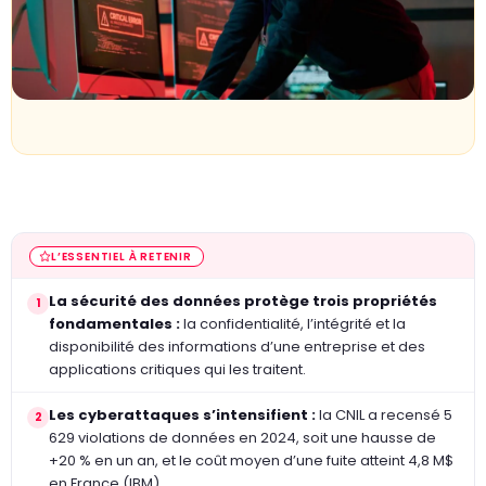
un
A
do
cr
N
p
L’ESSENTIEL À RETENIR
La sécurité des données protège trois propriétés
1
fondamentales :
la confidentialité, l’intégrité et la
disponibilité des informations d’une entreprise et des
applications critiques qui les traitent.
Les cyberattaques s’intensifient :
la CNIL a recensé 5
2
629 violations de données en 2024, soit une hausse de
+20 % en un an, et le coût moyen d’une fuite atteint 4,8 M$
en France (IBM).