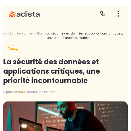
adista
Ressources
Blog
La sécurité des données et applications critiques,
une priorité incontournable
Blog
E
S
L
C
La sécurité des données et
P
applications critiques, une
priorité incontournable
8 juin 2026
9 minutes de lecture
Gr
Le
L