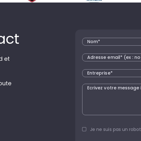
act
d et
oute
Je ne suis pas un robot