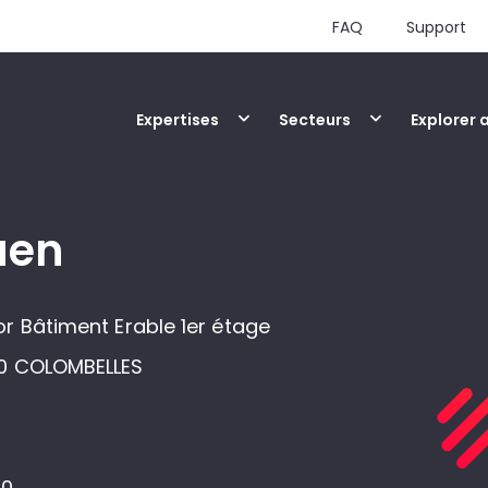
FAQ
Support
Expertises
Secteurs
Explorer 
aen
r Bâtiment Erable 1er étage
60 COLOMBELLES
00