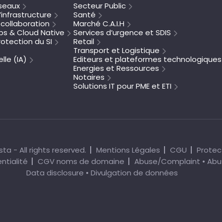
seaux
Secteur Public
’infrastructure
Santé
collaboration
Marché C.A.I.H
s & Cloud Native
Services d’urgence et SDIS
otection du SI
Retail
Transport et Logistique
elle (IA)
Editeurs et plateformes technologiques
Energies et Ressources
Notaires
Solutions IT pour PME et ETI
ta - All rights reserved.
Mentions Légales
CGU
Protec
ntialité
CGV noms de domaine
Abuse/Complaint • Abu
Data disclosure • Divulgation de données