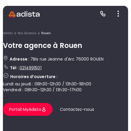
adista
Nos Bureaux
Rouen
Votre agence à Rouen
E
S
L
C
Adresse :
7Bis rue Jeanne d'Arc 76000 ROUEN
Tél :
0214991501
P
Horaires d’ouverture :
Lundi au jeudi : 08h30-12h30 / 13h30–18h00
Vendredi : 08h30–12h30 / 13h30–17h00
Portail MyAdista
Contactez-nous
Gr
Le
Le