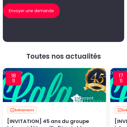
Envoyer une demande
Toutes nos actualités
18
17
11
11
Évènements
Év
[INVITATION] 45 ans du groupe
[INV