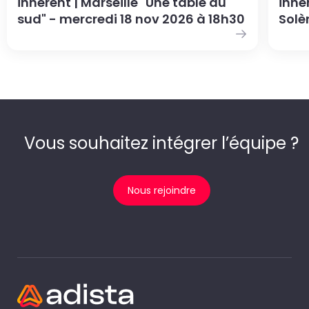
inherent | Marseille "Une table au
inhe
sud" - mercredi 18 nov 2026 à 18h30
Solè
Vous souhaitez intégrer l’équipe ?
Nous rejoindre