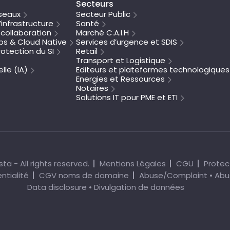
Secteurs
seaux
Secteur Public
’infrastructure
Santé
collaboration
Marché C.A.I.H
s & Cloud Native
Services d’urgence et SDIS
otection du SI
Retail
Transport et Logistique
elle (IA)
Editeurs et plateformes technologiques
Energies et Ressources
Notaires
Solutions IT pour PME et ETI
ta - All rights reserved.
Mentions Légales
CGU
Protec
ntialité
CGV noms de domaine
Abuse/Complaint • Abu
Data disclosure • Divulgation de données