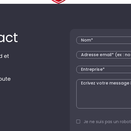
act
d et
oute
Je ne suis pas un robot