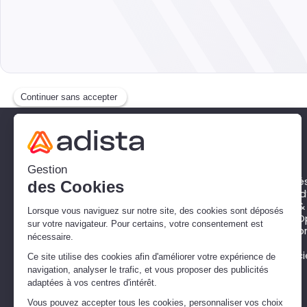
Expertises
Connectivité & Ré
Cloud & services d
Communication & 
Conteneurs, DevOp
Cybersécurité & pr
Microsoft
Intelligence Artifici