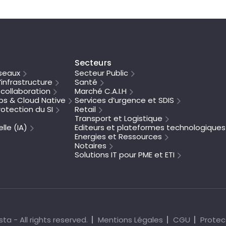
Secteurs
seaux
Secteur Public
’infrastructure
Santé
collaboration
Marché C.A.I.H
s & Cloud Native
Services d’urgence et SDIS
otection du SI
Retail
Transport et Logistique
elle (IA)
Editeurs et plateformes technologiques
Energies et Ressources
Notaires
Solutions IT pour PME et ETI
ta - All rights reserved.
Mentions Légales
CGU
Protec