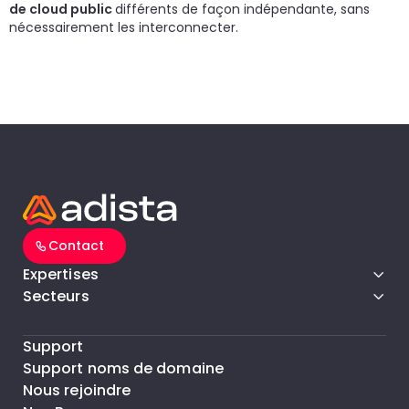
de cloud public
différents de façon indépendante, sans
un
d
do
nécessairement les interconnecter.
cr
p
Contact
Expertises
Secteurs
Support
Support noms de domaine
Nous rejoindre