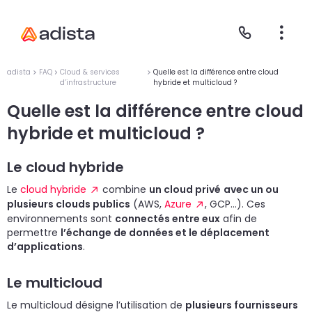
adista
FAQ
Cloud & services
Quelle est la différence entre cloud
d’infrastructure
hybride et multicloud ?
Quelle est la différence entre cloud
E
S
L
C
hybride et multicloud ?
P
Le cloud hybride
Le
cloud hybride
combine
un cloud privé
avec un ou
plusieurs clouds publics
(AWS,
Azure
, GCP…). Ces
environnements sont
connectés entre eux
afin de
permettre
l’échange de données et le déplacement
d’applications
.
Le multicloud
Gr
Le
Le
Le multicloud désigne l’utilisation de
plusieurs fournisseurs