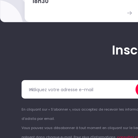
18h30
Insc
En cliquant sur « S’abonner », vous acceptez de recevoir les informa
d'adista par email.
Vous pouvez vous désabonner à tout moment en cliquant sur le lie
présent dans chaque e-mail. Pour plus d'informations,
consultez c