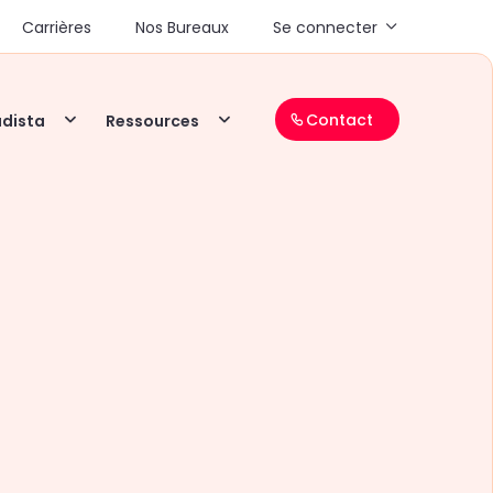
Carrières
Nos Bureaux
Se connecter
Contact
adista
Ressources
21/05/2024 - 21/05/2024
10h00 - 14h00
Château La Coste, 2750 Route de
La Cride, 13610 Le Puy-Sainte-
Réparade