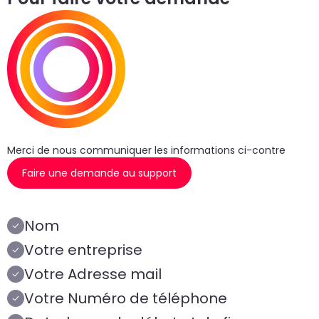
un
d
do
cr
p
Merci de nous communiquer les informations ci-contre
Faire une demande au support
Nom
Votre entreprise
Votre Adresse mail
Votre Numéro de téléphone