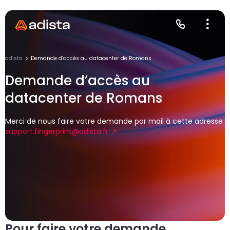
adista
Demande d’accès au datacenter de Romans
Demande d’accès au
datacenter de Romans
E
S
L
C
P
Merci de nous faire votre demande par mail à cette adresse
support.fingerprint@adista.fr
Gr
Le
Le
Pour faire votre demande