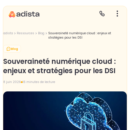
adista
Ressources
Blog
Souveraineté numérique cloud : enjeux et
stratégies pour les DSI
Blog
E
S
L
C
Souveraineté numérique cloud :
P
enjeux et stratégies pour les DSI
8 juin 2026
16 minutes de lecture
Gr
Le
Le