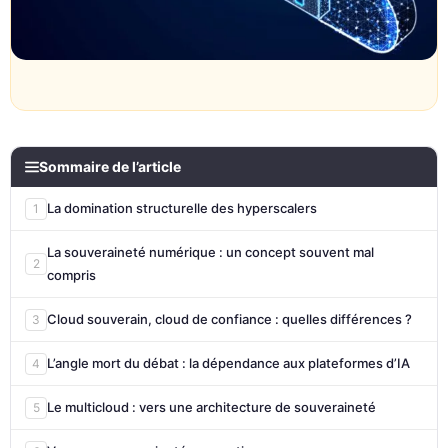
un
d
do
cr
p
Sommaire de l’article
La domination structurelle des hyperscalers
1
La souveraineté numérique : un concept souvent mal
2
compris
Cloud souverain, cloud de confiance : quelles différences ?
3
L’angle mort du débat : la dépendance aux plateformes d’IA
4
Le multicloud : vers une architecture de souveraineté
5