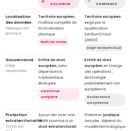
SOUVERAIN
CONFIANCE
Localisation
Territoire européen
,
Territoire européen
des données
maîtrise complète de
exigé par la
la localisation
qualification
Hébergement
physique
physique.
SecNumCloud
(ANSSI).
Maîtrise totale
Exigé SecNumCloud
Gouvernance
Entité de droit
Entité de droit
européen
, sans
européen
en charge
Entité
responsable
dépendance
des opérations ;
capitalistique
technologie
étrangère.
potentiellement non
européenne.
Autonomie
complète
Gouvernance
européenne
Protection
Aucun lien avec une
Protection
juridique
extraterritorialité
entité soumise à un
assurée ; dépend du
droit extraterritorial
.
modèle technologique
CLOUD Act,