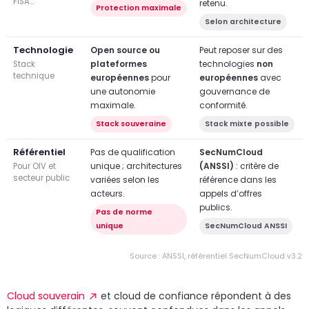
FISA…
retenu.
Protection maximale
Selon architecture
Technologie
Open source ou
Peut reposer sur des
plateformes
technologies
non
Stack
technique
européennes
pour
européennes
avec
une autonomie
gouvernance de
maximale.
conformité.
Stack souveraine
Stack mixte possible
Référentiel
Pas de qualification
SecNumCloud
unique ; architectures
(ANSSI)
: critère de
Pour OIV et
secteur public
variées selon les
référence dans les
acteurs.
appels d’offres
publics.
Pas de norme
unique
SecNumCloud ANSSI
Source : ANSSI, référentiel SecNumCloud v3.2
Cloud souverain
et cloud de confiance répondent à des