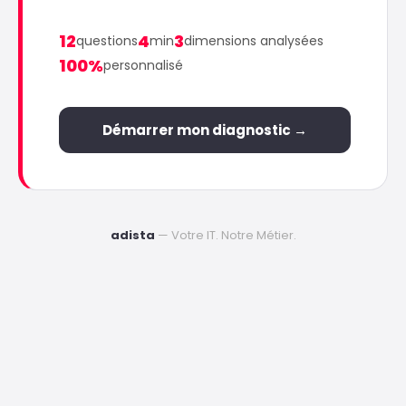
12
4
3
questions
min
dimensions analysées
100%
personnalisé
Démarrer mon diagnostic →
adista
— Votre IT. Notre Métier.